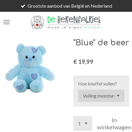
Grootste aanbod van België en Nederland
Ga
direct
naar
de
hoofdinhoud
"Blue" de beer
€ 19,99
Hoe knuffel vullen?
In
winkelwagen