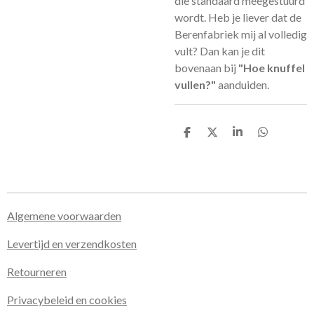
die standaard meegestuurd
wordt. Heb je liever dat de
Berenfabriek mij al volledig
vult? Dan kan je dit
bovenaan bij
"Hoe knuffel
vullen?"
aanduiden.
D
D
S
D
e
e
h
e
l
e
a
l
e
l
r
e
n
e
n
Algemene voorwaarden
Levertijd en verzendkosten
Retourneren
Privacybeleid en cookies