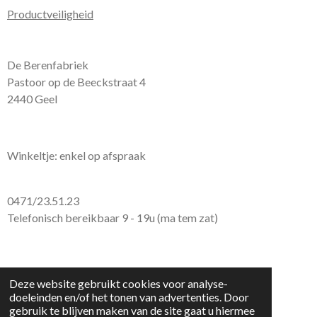
Productveiligheid
De Berenfabriek
Pastoor op de Beeckstraat 4
2440 Geel
Winkeltje: enkel op afspraak
0471/23.51.23
Telefonisch bereikbaar 9 - 19u (ma tem zat)
© 2026 De Berenfabriek
Deze website gebruikt cookies voor analyse-
doeleinden en/of het tonen van advertenties. Door
gebruik te blijven maken van de site gaat u hiermee