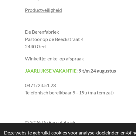
Productveiligheid
De Berenfabriek
Pastoor op de Beeckstraat 4
2440 Geel
Winkeltje: enkel op afspraak
JAARLIJKSE VAKANTIE
:
9 t/m 24 augustus
0471/23.51.23
Telefonisch bereikbaar 9 - 19u (ma tem zat)
© 2026 De Berenfabriek
Deze website gebruikt cookies voor analyse-doeleinden en/of he