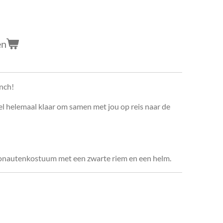
en
unch!
el helemaal klaar om samen met jou op reis naar de
tronautenkostuum met een zwarte riem en een helm.