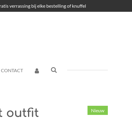
atis verrassing bij elke bestelling of knuffel
CONTACT
 outfit
Nieuw