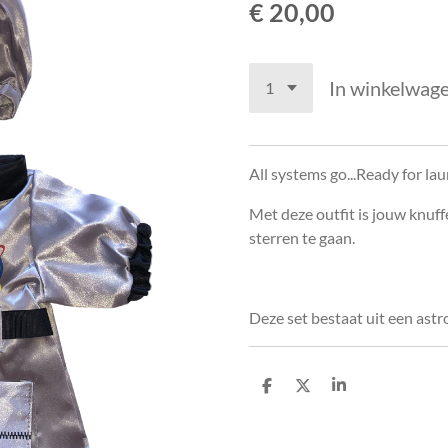
€ 20,00
In winkelwag
All systems go...Ready for la
Met deze outfit is jouw knuff
sterren te gaan.
Deze set bestaat uit een as
D
D
S
e
e
h
l
e
a
e
l
r