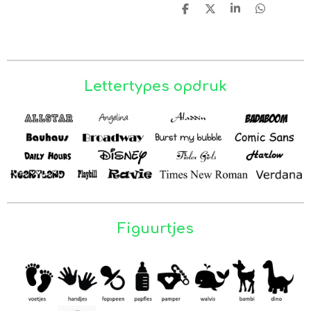
D
D
S
D
e
e
h
e
l
e
a
l
e
l
r
e
n
e
n
Lettertypes opdruk
Figuurtjes