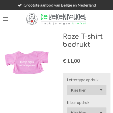
Grootste aanbod van België en Nederland
Ga
direct
naar
de
hoofdinhoud
Roze T-shirt
bedrukt
€ 11,00
Lettertype opdruk
Kleur opdruk