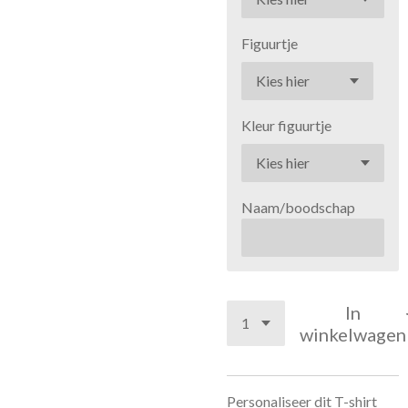
Figuurtje
Kleur figuurtje
Naam/boodschap
In
winkelwagen
Personaliseer dit T-shirt