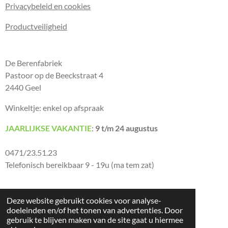
Privacybeleid en cookies
Productveiligheid
De Berenfabriek
Pastoor op de Beeckstraat 4
2440 Geel
Winkeltje: enkel op afspraak
JAARLIJKSE VAKANTIE
:
9 t/m 24 augustus
0471/23.51.23
Telefonisch bereikbaar 9 - 19u (ma tem zat)
Deze website gebruikt cookies voor analyse-
© 2026 De Berenfabriek
doeleinden en/of het tonen van advertenties. Door
gebruik te blijven maken van de site gaat u hiermee