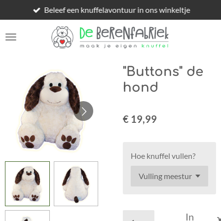
Beleef een knuffelavontuur in ons winkeltje
Ga
direct
naar
de
hoofdinhoud
"Buttons" de
hond
€ 19,99
Hoe knuffel vullen?
In