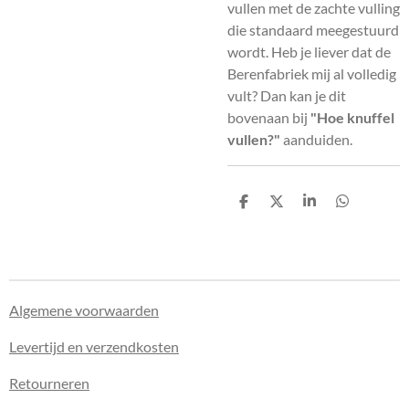
vullen met de zachte vulling
die standaard meegestuurd
wordt. Heb je liever dat de
Berenfabriek mij al volledig
vult? Dan kan je dit
bovenaan bij
"Hoe knuffel
vullen?"
aanduiden.
D
D
S
D
e
e
h
e
l
e
a
l
e
l
r
e
n
e
n
Algemene voorwaarden
Levertijd en verzendkosten
Retourneren