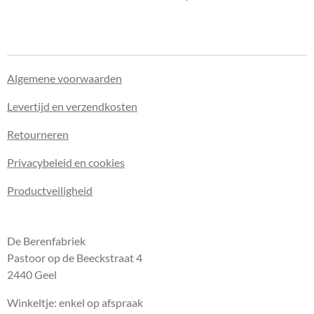
e
e
h
e
l
e
a
l
e
l
r
e
n
e
n
Algemene voorwaarden
Levertijd en verzendkosten
Retourneren
Privacybeleid en cookies
Productveiligheid
De Berenfabriek
Pastoor op de Beeckstraat 4
2440 Geel
Winkeltje: enkel op afspraak