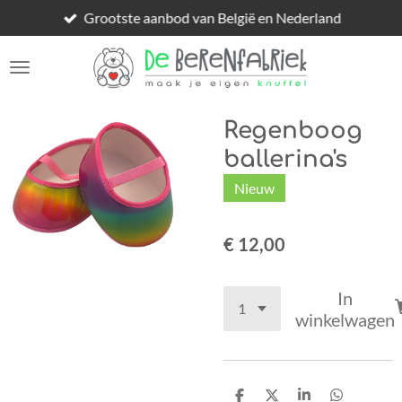
Grootste aanbod van België en Nederland
Ga
direct
naar
de
hoofdinhoud
Regenboog
ballerina's
Nieuw
€ 12,00
In
winkelwagen
D
D
S
D