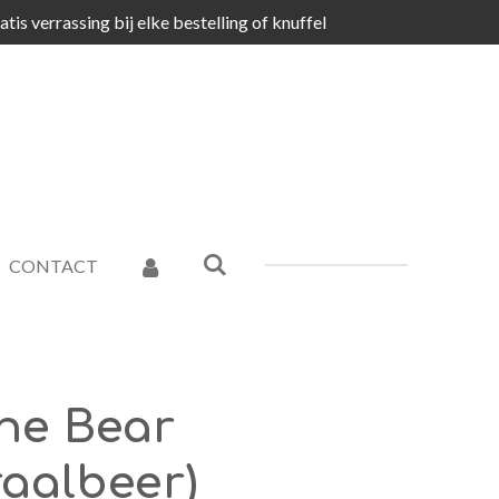
atis verrassing bij elke bestelling of knuffel
CONTACT
ine Bear
raalbeer)