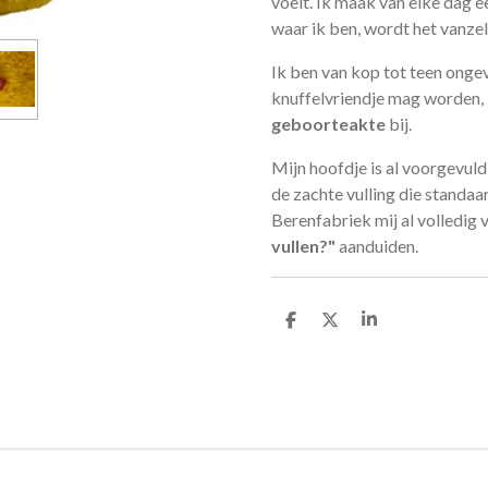
voelt. Ik maak van elke dag ee
waar ik ben, wordt het vanzel
Ik ben van kop tot teen onge
knuffelvriendje mag worden, k
geboorteakte
bij.
Mijn hoofdje is al voorgevuld
de zachte vulling die standaa
Berenfabriek mij al volledig 
vullen?"
aanduiden.
D
D
S
e
e
h
l
e
a
e
l
r
n
e