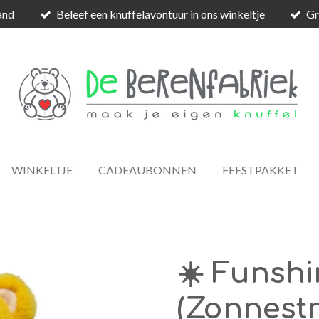
and
Beleef een knuffelavontuur in ons winkeltje
Gr
WINKELTJE
CADEAUBONNEN
FEESTPAKKET
☀️ Funsh
(Zonnest