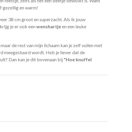
n feestje, zelfs als het een beetje bewolkt is. Want
f gezellig en warm!
veer 38 cm groot en superzacht. Als ik jouw
rijg je er ook een
wenshartje
en een leuke
 maar de rest van mijn lichaam kan je zelf vullen met
rd meegestuurd wordt. Heb je liever dat de
vult? Dan kan je dit bovenaan bij
"Hoe knuffel