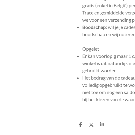
gratis
(enkel in België) p
Trace en gemiddelde verz
we voor een verzending pe
Boodschap
: wil je je ca
boodschap en wij noteren
Opgelet
Er kan voorlopig maar 1 c
winkel is dit natuurlijk n
gebruikt worden.
Het bedrag van de cadeau
volledig opgebruikt te 
niet toe om nog een sald
bij het kiezen van de wa
D
D
S
e
e
h