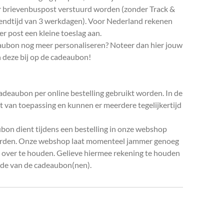
er brievenbuspost verstuurd worden (zonder Track &
endtijd van 3 werkdagen). Voor Nederland rekenen
r post een kleine toeslag aan.
deaubon nog meer personaliseren? Noteer dan hier jouw
 deze bij op de cadeaubon!
adeaubon per online bestelling gebruikt worden. In de
iet van toepassing en kunnen er meerdere tegelijkertijd
bon dient tijdens een bestelling in onze webshop
worden. Onze webshop laat momenteel jammer genoeg
o over te houden. Gelieve hiermee rekening te houden
arde van de cadeaubon(nen).