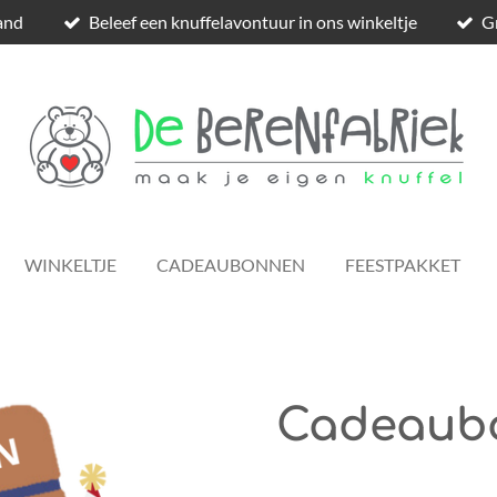
and
Beleef een knuffelavontuur in ons winkeltje
Gr
WINKELTJE
CADEAUBONNEN
FEESTPAKKET
Cadeaubo