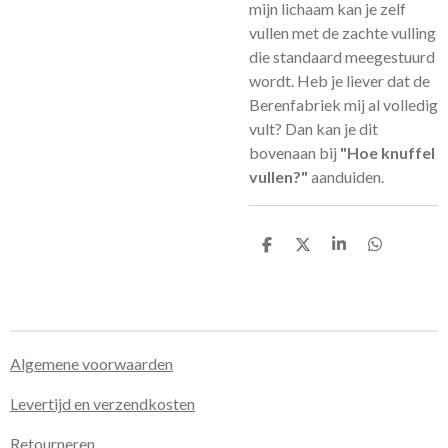
mijn lichaam kan je zelf
vullen met de zachte vulling
die standaard meegestuurd
wordt. Heb je liever dat de
Berenfabriek mij al volledig
vult? Dan kan je dit
bovenaan bij
"Hoe knuffel
vullen?"
aanduiden.
D
D
S
D
e
e
h
e
l
e
a
l
e
l
r
e
n
e
n
Algemene voorwaarden
Levertijd en verzendkosten
Retourneren