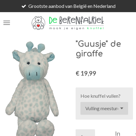
Grootste aanbod van België en Nederland
Ga
direct
naar
de
hoofdinhoud
"Guusje" de
giraffe
€ 19,99
Hoe knuffel vullen?
In