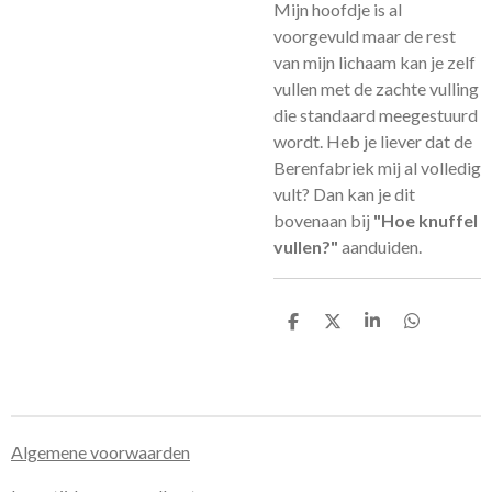
Mijn hoofdje is al
voorgevuld maar de rest
van mijn lichaam kan je zelf
vullen met de zachte vulling
die standaard meegestuurd
wordt. Heb je liever dat de
Berenfabriek mij al volledig
vult? Dan kan je dit
bovenaan bij
"Hoe knuffel
vullen?"
aanduiden.
D
D
S
D
e
e
h
e
l
e
a
l
e
l
r
e
n
e
n
Algemene voorwaarden