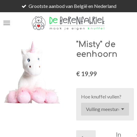
Grootste aanbod van België en Nederland
Ga
direct
naar
de
hoofdinhoud
"Misty" de
eenhoorn
€ 19,99
Hoe knuffel vullen?
In