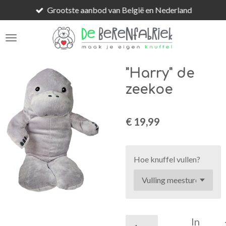
Grootste aanbod van België en Nederland
Ga
direct
naar
de
hoofdinhoud
"Harry" de
zeekoe
€ 19,99
Hoe knuffel vullen?
In