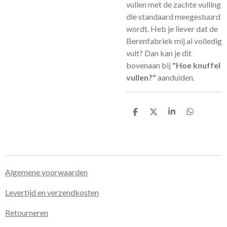
vullen met de zachte vulling
die standaard meegestuurd
wordt. Heb je liever dat de
Berenfabriek mij al volledig
vult? Dan kan je dit
bovenaan bij
"Hoe knuffel
vullen?"
aanduiden.
D
D
S
D
e
e
h
e
l
e
a
l
e
l
r
e
n
e
n
Algemene voorwaarden
Levertijd en verzendkosten
Retourneren