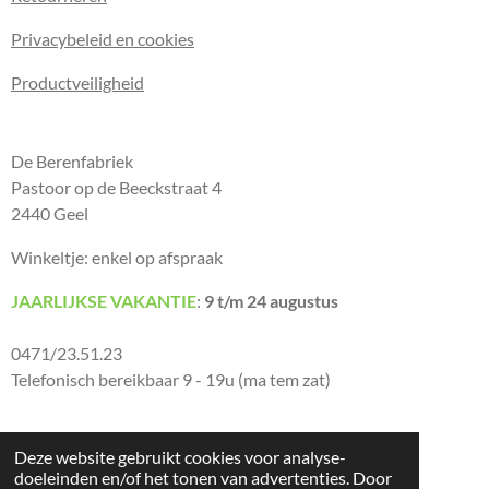
Privacybeleid en cookies
Productveiligheid
De Berenfabriek
Pastoor op de Beeckstraat 4
2440 Geel
Winkeltje: enkel op afspraak
JAARLIJKSE VAKANTIE
:
9 t/m 24 augustus
0471/23.51.23
Telefonisch bereikbaar 9 - 19u (ma tem zat)
Deze website gebruikt cookies voor analyse-
© 2026 De Berenfabriek
doeleinden en/of het tonen van advertenties. Door