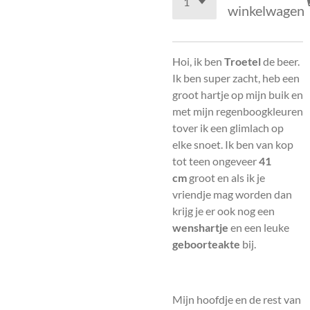
winkelwagen
Hoi, ik ben
Troetel
de beer.
Ik ben super zacht, heb een
groot hartje op mijn buik en
met mijn regenboogkleuren
tover ik een glimlach op
elke snoet. Ik ben van kop
tot teen ongeveer
41
cm
groot en als ik je
vriendje mag worden dan
krijg je er ook nog een
wenshartje
en een leuke
geboorteakte
bij.
Mijn hoofdje en de rest van