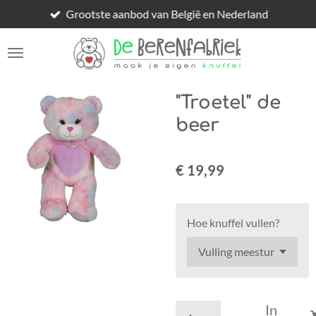
Grootste aanbod van België en Nederland
Ga
direct
naar
de
hoofdinhoud
"Troetel" de
beer
€ 19,99
Hoe knuffel vullen?
In