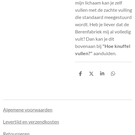
mijn lichaam kan je zelf
vullen met de zachte vulling
die standaard meegestuurd
wordt. Heb je liever dat de
Berenfabriek mij al volledig
vult? Dan kan je dit
bovenaan bij
"Hoe knuffel
vullen?"
aanduiden.
D
D
S
D
e
e
h
e
l
e
a
l
e
l
r
e
n
e
n
Algemene voorwaarden
Levertijd en verzendkosten
Retourneren